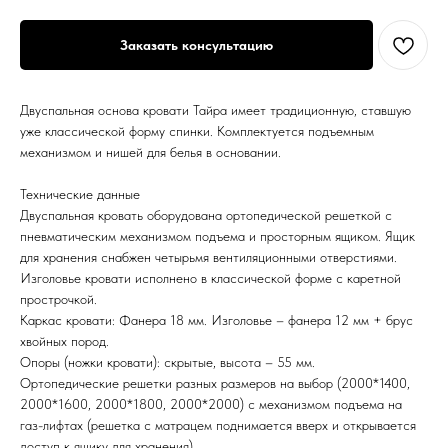
Заказать консультацию
Двуспальная основа кровати Тайра имеет традиционную, ставшую
уже классической форму спинки. Комплектуется подъемным
механизмом и нишей для белья в основании.
Технические данные
Двуспальная кровать оборудована ортопедической решеткой с
пневматическим механизмом подъема и просторным ящиком. Ящик
для хранения снабжен четырьмя вентиляционными отверстиями.
Изголовье кровати исполнено в классической форме с каретной
прострочкой.
Каркас кровати: Фанера 18 мм. Изголовье – фанера 12 мм + брус
хвойных пород.
Опоры (ножки кровати): скрытые, высота – 55 мм.
Ортопедические решетки разных размеров на выбор (2000*1400,
2000*1600, 2000*1800, 2000*2000) с механизмом подъема на
газ-лифтах (решетка с матрацем поднимается вверх и открывается
доступ к ящику для хранения)