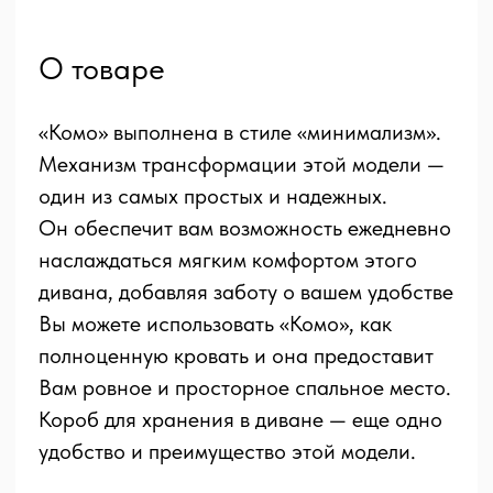
Каркас
Брус хвойный 60*40 мм,
фанера 6мм
Опоры
Массив березы + эмаль/морилка
+ твердый лак. H-55мм
Механизм
Еврокнижка
трансформации
Наполнители
Полный состав:
Чехол
Съемный на подушках
Ширина, см
250
Высота, см
90
Глубина, см
110
Глубина сиденья, см
55,83
Высота сиденья, см
45
Возможная комплектация
Диван прямой