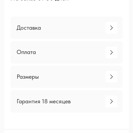
О товаре
«Комо» выполнена в стиле «минимализм».
Механизм трансформации этой модели —
один из самых простых и надежных.
Он обеспечит вам возможность ежедневно
наслаждаться мягким комфортом этого
дивана, добавляя заботу о вашем удобстве
Вы можете использовать «Комо», как
полноценную кровать и она предоставит
Вам ровное и просторное спальное место.
Короб для хранения в диване — еще одно
удобство и преимущество этой модели.
Технические данные