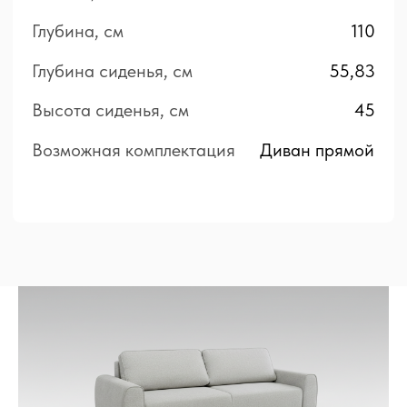
Кемерово
ул. Профсоюзная, д.32, производство
ул. Терешковой, д.41, ТЦ «СитиДом»
Адреса в других городах
*
Мягкая мебель
Корпусная мебель
ВСЕ ДИВАНЫ
ТУМБЫ
ПРЯМЫЕ ДИВАНЫ
ТУМБЫ И TV
УГЛОВЫЕ ДИВАНЫ
СТЕЛЛАЖИ
МОДУЛЬНЫЕ ДИВАНЫ
ЖУРНАЛЬНЫЕ СТОЛЫ
КОМПАКТНЫЕ ДИВАНЫ
СПАЛЬНЫЕ ГАРНИТУРЫ
КРЕСЛА