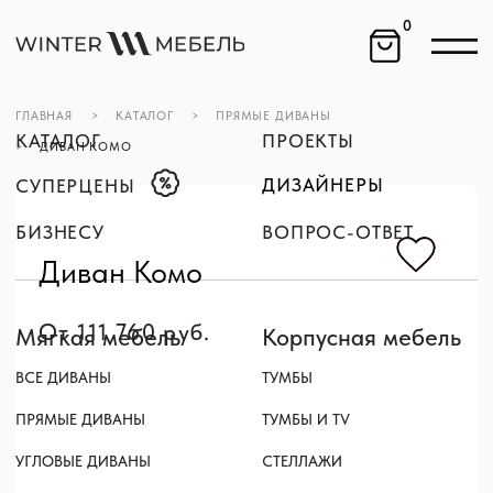
0
ГЛАВНАЯ
>
КАТАЛОГ
>
ПРЯМЫЕ ДИВАНЫ
КАТАЛОГ
ПРОЕКТЫ
>
ДИВАН КОМО
ДИЗАЙНЕРЫ
СУПЕРЦЕНЫ
БИЗНЕСУ
ВОПРОС-ОТВЕТ
Диван Комо
От 111 760 руб.
Мягкая мебель
Корпусная мебель
ВСЕ ДИВАНЫ
ТУМБЫ
ПРЯМЫЕ ДИВАНЫ
ТУМБЫ И TV
УГЛОВЫЕ ДИВАНЫ
СТЕЛЛАЖИ
МОДУЛЬНЫЕ ДИВАНЫ
ЖУРНАЛЬНЫЕ СТОЛЫ
КОМПАКТНЫЕ ДИВАНЫ
СПАЛЬНЫЕ ГАРНИТУРЫ
КРЕСЛА
Дополнительно
СТУЛЬЯ
АКСЕССУАРЫ
ПУФЫ