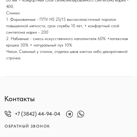
80 мм + комфортный слой силиконизированного синтепона марки -
СТЕНОВЫЕ ПАНЕЛИ
400.
Спинки:
1. Формованные - ППУ НS 25/15 высокоэластичный поролон
повышенной мягкости, срок службы 10 лет, + комфортный слой
Предложения, представленные на сайте
синтепона марки - 200
не являются публичной офертой.
2. Набивные - смесь искусственного наполнителя 60% +латексная
Окончательную цену уточняйте у менеджеров.
крошка 30% + натуральный пух 10%
Во избежании мошеннических действий
Чехол: Съемный у спинок, отделка швов кантом либо декоративной
сверяйте реквизиты перед оплатой.
строчка.
*Meta Platforms Inc., владелец Instagram,
признана экстремистской организацией
и запрещена в России.
© 2012, Фабрика «Винтер-Мебель»
Сайт сделал VanGogh