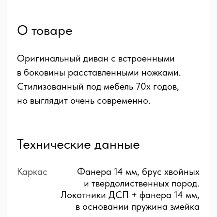
Puma
трансформации
Наполнители
Полный состав:
Чехол
Съемный у спинок, отделка швов
кантом либо декоративной
строчка.
Ширина, см
280
Высота, см
90
Глубина, см
100/175
Глубина сиденья, см
60
Высота сиденья, см
47
Возможная
Диван прямой, кресло,
комплектация
столик журнальный, тумба