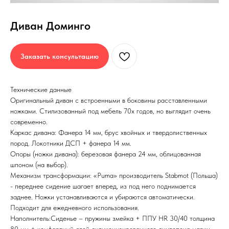
*
Диван Доминго
Мягкая мебель
Корпусная мебель
Заказать консультацию
ВСЕ ДИВАНЫ
ТУМБЫ
ПРЯМЫЕ ДИВАНЫ
ТУМБЫ И TV
Технические данные
УГЛОВЫЕ ДИВАНЫ
СТЕЛЛАЖИ
Оригинальный диван с встроенными в боковины расставленными
ножками. Стилизованный под мебель 70х годов, но выглядит очень
МОДУЛЬНЫЕ ДИВАНЫ
ЖУРНАЛЬНЫЕ СТОЛЫ
современно.
КОМПАКТНЫЕ ДИВАНЫ
СПАЛЬНЫЕ ГАРНИТУРЫ
Каркас дивана: Фанера 14 мм, брус хвойных и твердолиственных
КРЕСЛА
пород. Локотники ДСП + фанера 14 мм.
СТУЛЬЯ
Опоры (ножки дивана): березовая фанера 24 мм, облицованная
шпоном (на выбор).
ПУФЫ
Механизм трансформации: «Puma» производитель Stabmot (Польша)
КРОВАТИ
- переднее сидение шагает вперед, из под него поднимается
заднее. Ножки устанавливаются и убираются автоматически.
Дополнительно
Вопрос-ответ
Подходит для ежедневного использования.
О нас
Наполнитель:Сиденье – пружины змейка + ППУ НR 30/40 толщина
АКСЕССУАРЫ