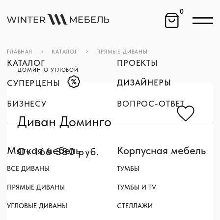
0
ГЛАВНАЯ
>
КАТАЛОГ
>
ПРЯМЫЕ ДИВАНЫ
КАТАЛОГ
ПРОЕКТЫ
>
ДОМИНГО УГЛОВОЙ
ДИЗАЙНЕРЫ
СУПЕРЦЕНЫ
БИЗНЕСУ
ВОПРОС-ОТВЕТ
Диван Доминго
Мягкая мебель
Корпусная мебель
От 166 380 руб.
ВСЕ ДИВАНЫ
ТУМБЫ
ПРЯМЫЕ ДИВАНЫ
ТУМБЫ И TV
УГЛОВЫЕ ДИВАНЫ
СТЕЛЛАЖИ
МОДУЛЬНЫЕ ДИВАНЫ
ЖУРНАЛЬНЫЕ СТОЛЫ
КОМПАКТНЫЕ ДИВАНЫ
СПАЛЬНЫЕ ГАРНИТУРЫ
КРЕСЛА
Дополнительно
СТУЛЬЯ
АКСЕССУАРЫ
ПУФЫ