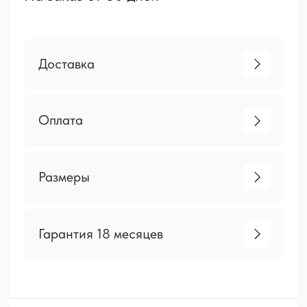
О товаре
Оригинальный диван с встроенными
в боковины расставленными ножками.
Стилизованный под мебель 70х годов,
но выглядит очень современно.
Технические данные
Каркас
Фанера 14 мм, брус хвойных
и твердолиственных пород.
Локотники ДСП + фанера 14 мм,
в основании пружина змейка
Опоры
березовая фанера 24 мм,
облицованная шпоном (на выбор)
Механизм