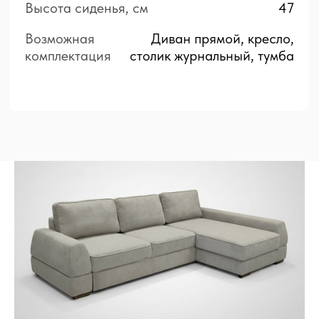
Контакты
+7 (3842) 44-94-04
ОБРАТНЫЙ ЗВОНОК
Кемерово
ул. Профсоюзная, д.32, производство
ул. Терешковой, д.41, ТЦ «СитиДом»
Адреса в других городах